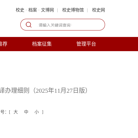
校史 · 档案 · 文博网
|
校史博物馆
|
校史网
推荐
档案征集
管理平台
理细则（2025年11月27日版）
号：[
大
中
小
]