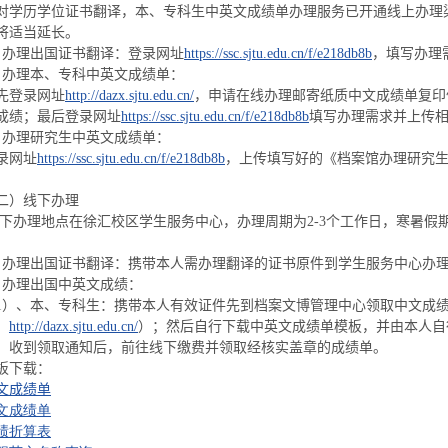
对学历学位证书翻译，本、专科生中英文成绩单办理服务已开通线上办理渠
将适当延长。
、办理出国证书翻译：登录网址
https://ssc.sjtu.edu.cn/f/e218db8b
，填写办理
、办理本、专科中英文成绩单：
先登录网址
http://dazx.sjtu.edu.cn/
，申请在线办理邮寄纸质中文成绩单复印
成绩；最后登录网址
https://ssc.sjtu.edu.cn/f/e218db8b
填写办理需求并上传
、办理研究生中英文成绩单：
录网址
https://ssc.sjtu.edu.cn/f/e218db8b
，上传填写好的《
档案馆
办理研究
二）线下办理
下办理地点在徐汇校区学生服务中心，办理周期为2-3个工作日，寒暑假
、办理出国证书翻译：携带本人需办理翻译的证书原件到学生服务中心办
、办理出国中英文成绩：
1）、本、专科生：携带本人有效证件先到档案文博管理中心领取中文成
：
http://dazx.sjtu.edu.cn/
）；然后自行下载中英文成绩单模板，并由本人自
，收到领取通知后，前往线下缴费并领取经核实盖章的成绩单。
板下载：
文成绩单
文成绩单
绩折算表