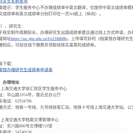
程英文名称查询
情提示：学生服务中心不办理成绩单中英文翻译，仅提供中英文成绩单模
文成绩单和英文成绩单分别打印在一页A4纸上（纵向）。
2）、研究生：
于核实制作周期较长，办理研究生出国成绩单建议通过线上方式申请，办
，
请网址
https://ssc.sjtu.edu.cn/f/e218db8b
上传填写好的《档案馆办理研究
通知后，可前往线下缴费并领取经核实盖章的成绩单。
板下载：
案馆办理研究生成绩单申请表
、办理地址
、上海交通大学徐汇校区学生服务中心
址：华山路1954号，靠近总办公厅
系电话：62934786
通方式：地铁一号线、九号线徐家汇站，地铁十号线上海交通大学站。公交线路
、上海交通大学档案文博管理中心
址：东川路800号文博楼519室
系电话：54740136