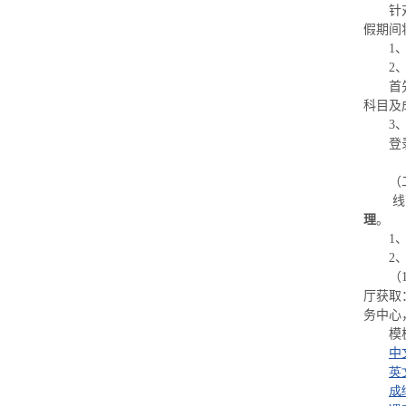
针
假期间
1
2
首
科目及
3
登
（
线
理
。
1
2
（
厅获取
务中心
模
中
英
成