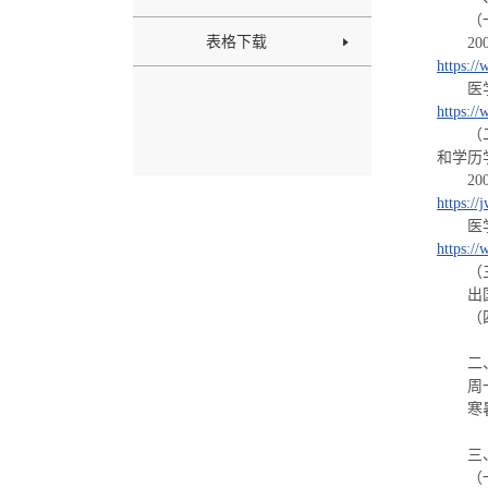
（
表格下载
2
https:/
医
https:/
（
和学历
2
https://
医
https:/
（
出
（
二
周
寒
三
（